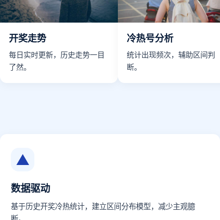
开奖走势
冷热号分析
每日实时更新，历史走势一目
统计出现频次，辅助区间判
了然。
断。
▲
数据驱动
基于历史开奖冷热统计，建立区间分布模型，减少主观臆
断。