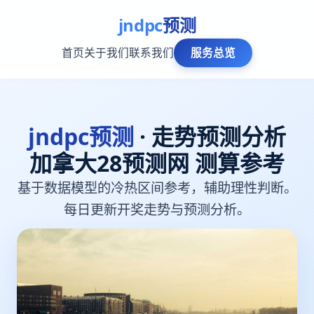
jndpc
预测
首页
关于我们
联系我们
服务总览
jndpc预测
· 走势预测分析
加拿大28预测网 测算参考
基于数据模型的冷热区间参考，辅助理性判断。
每日更新开奖走势与预测分析。