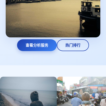
查看分析服务
热门排行