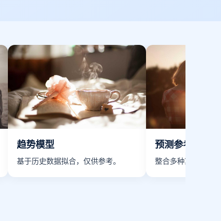
趋势模型
预测参考
基于历史数据拟合，仅供参考。
整合多种算法，提