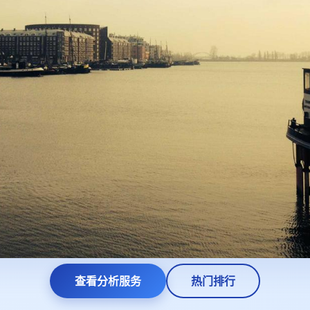
查看分析服务
热门排行