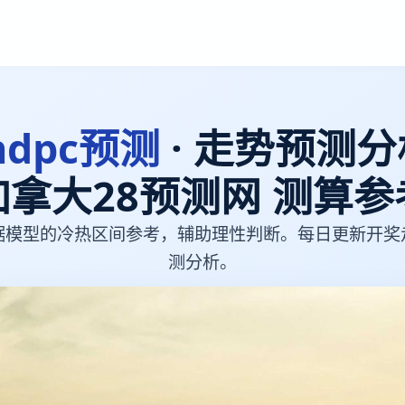
ndpc预测
· 走势预测分
加拿大28预测网 测算参
据模型的冷热区间参考，辅助理性判断。每日更新开奖
测分析。