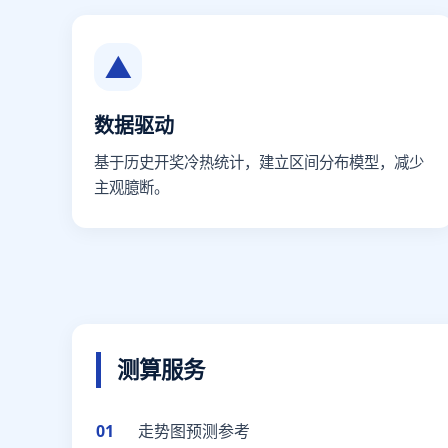
▲
数据驱动
基于历史开奖冷热统计，建立区间分布模型，减少
主观臆断。
测算服务
01
走势图预测参考