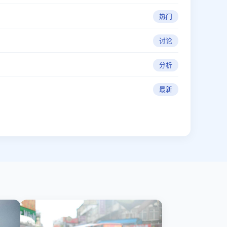
热门
讨论
分析
最新