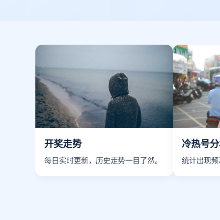
开奖走势
冷热号分
每日实时更新，历史走势一目了然。
统计出现频