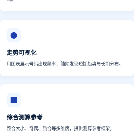
●
走势可视化
用图表展示号码出现频率，辅助发现短期趋势与长期分布。
■
综合测算参考
整合大小、奇偶、质合等多维度，提供测算参考框架。