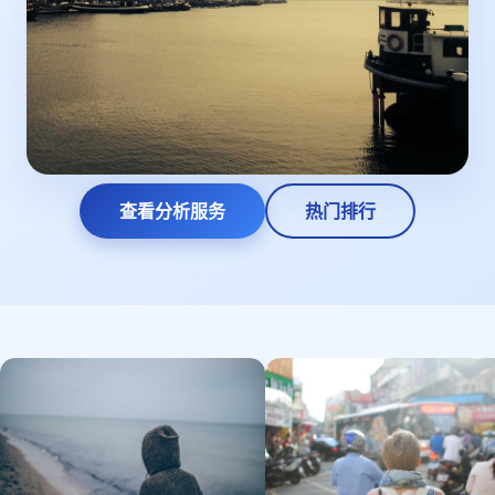
查看分析服务
热门排行