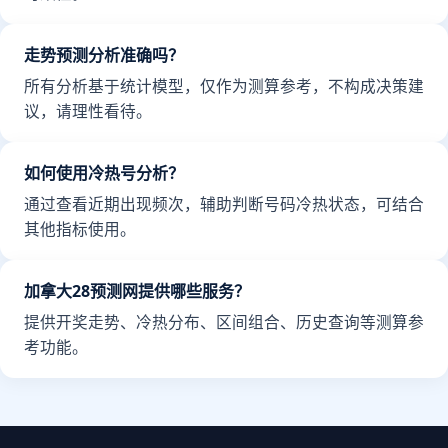
走势预测分析准确吗？
所有分析基于统计模型，仅作为测算参考，不构成决策建
议，请理性看待。
如何使用冷热号分析？
通过查看近期出现频次，辅助判断号码冷热状态，可结合
其他指标使用。
加拿大28预测网提供哪些服务？
提供开奖走势、冷热分布、区间组合、历史查询等测算参
考功能。