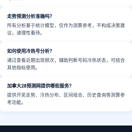
走势预测分析准确吗？
所有分析基于统计模型，仅作为测算参考，不构成决策建
议，请理性看待。
如何使用冷热号分析？
通过查看近期出现频次，辅助判断号码冷热状态，可结合
其他指标使用。
加拿大28预测网提供哪些服务？
提供开奖走势、冷热分布、区间组合、历史查询等测算参
考功能。