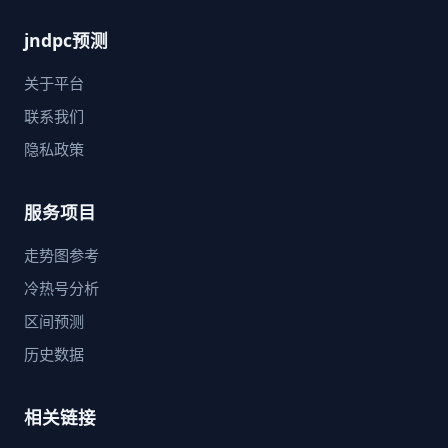
jndpc预测
关于平台
联系我们
隐私政策
服务项目
走势图参考
冷热号分析
区间预测
历史数据
相关链接