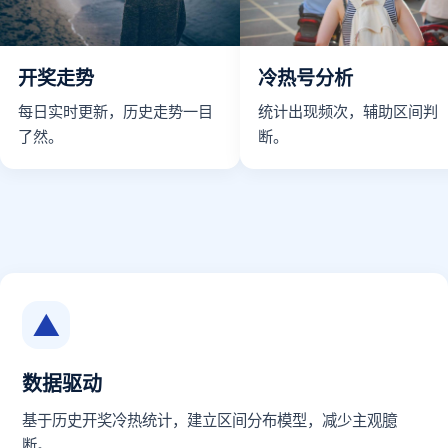
开奖走势
冷热号分析
每日实时更新，历史走势一目
统计出现频次，辅助区间判
了然。
断。
▲
数据驱动
基于历史开奖冷热统计，建立区间分布模型，减少主观臆
断。