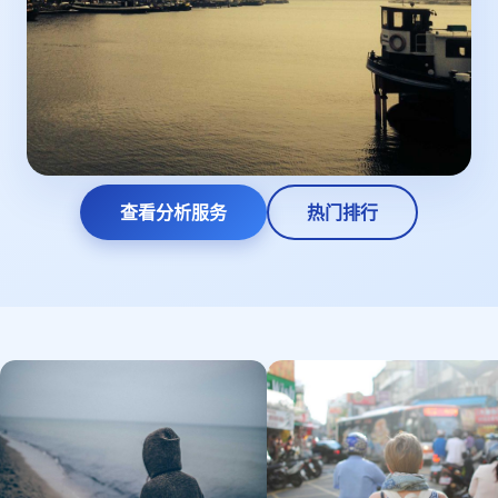
查看分析服务
热门排行