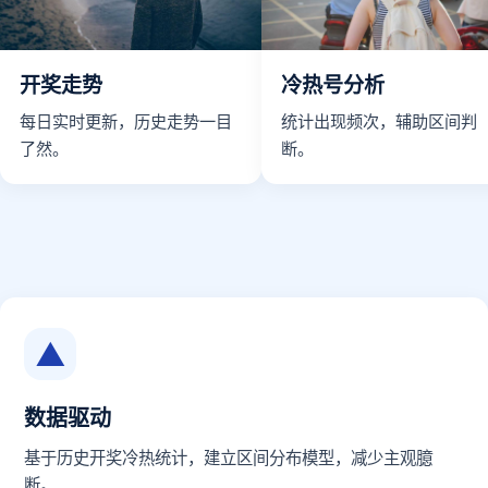
开奖走势
冷热号分析
每日实时更新，历史走势一目
统计出现频次，辅助区间判
了然。
断。
▲
数据驱动
基于历史开奖冷热统计，建立区间分布模型，减少主观臆
断。