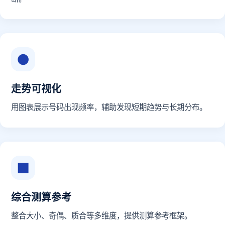
●
走势可视化
用图表展示号码出现频率，辅助发现短期趋势与长期分布。
■
综合测算参考
整合大小、奇偶、质合等多维度，提供测算参考框架。