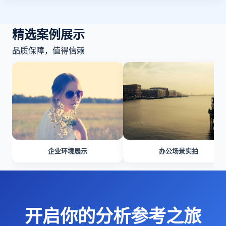
精选案例展示
品质保障，值得信赖
企业环境展示
办公场景实拍
开启你的分析参考之旅