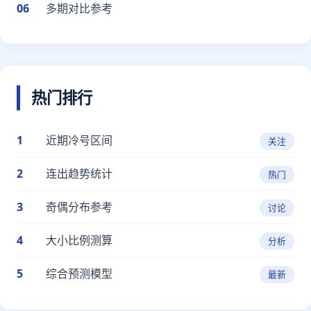
06
多期对比参考
热门排行
1
近期冷号区间
关注
2
连出趋势统计
热门
3
奇偶分布参考
讨论
4
大小比例测算
分析
5
综合预测模型
最新