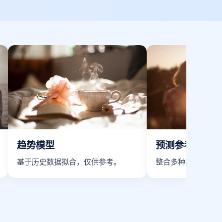
趋势模型
预测参考
基于历史数据拟合，仅供参考。
整合多种算法，提