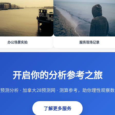
办公场景实拍
服务现场记录
开启你的分析参考之旅
预测分析 · 加拿大28预测网 · 测算参考，助你理性观察
了解更多服务