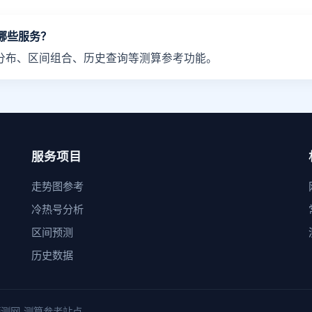
哪些服务？
分布、区间组合、历史查询等测算参考功能。
服务项目
走势图参考
冷热号分析
区间预测
历史数据
28预测网-测算参考站点