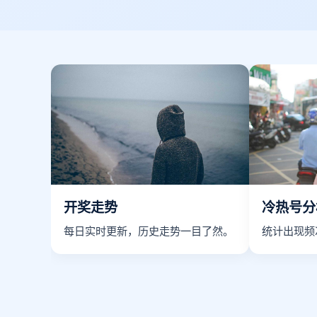
开奖走势
冷热号分
每日实时更新，历史走势一目了然。
统计出现频