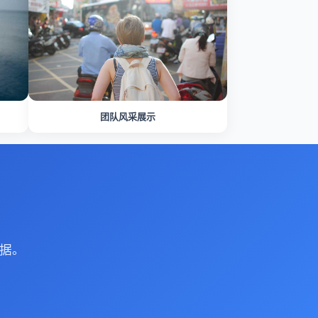
团队风采展示
数据。