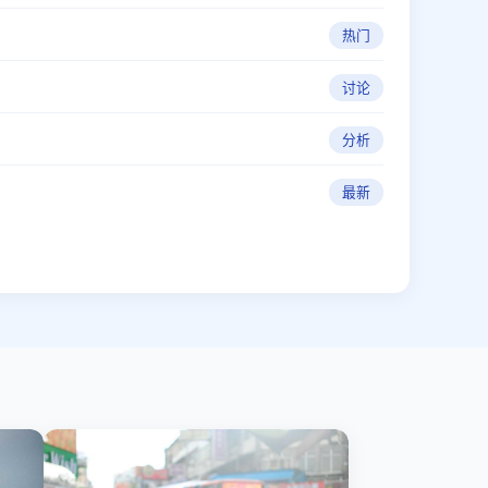
热门
讨论
分析
最新