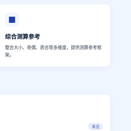
■
综合测算参考
整合大小、奇偶、质合等多维度，提供测算参考框
架。
关注