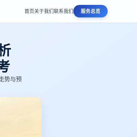
首页
关于我们
联系我们
服务总览
析
考
走势与预