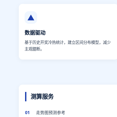
▲
数据驱动
基于历史开奖冷热统计，建立区间分布模型，减少
主观臆断。
测算服务
01
走势图预测参考