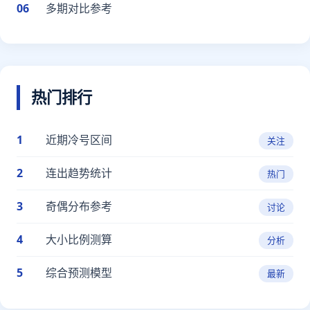
06
多期对比参考
热门排行
1
近期冷号区间
关注
2
连出趋势统计
热门
3
奇偶分布参考
讨论
4
大小比例测算
分析
5
综合预测模型
最新