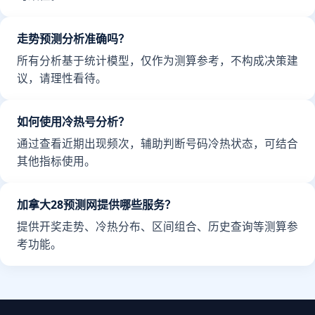
走势预测分析准确吗？
所有分析基于统计模型，仅作为测算参考，不构成决策建
议，请理性看待。
如何使用冷热号分析？
通过查看近期出现频次，辅助判断号码冷热状态，可结合
其他指标使用。
加拿大28预测网提供哪些服务？
提供开奖走势、冷热分布、区间组合、历史查询等测算参
考功能。