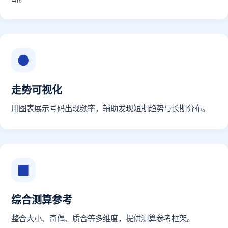
●
走势可视化
用图表展示号码出现频率，辅助发现短期趋势与长期分布。
■
综合测算参考
整合大小、奇偶、质合等多维度，提供测算参考框架。