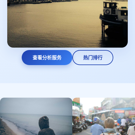
查看分析服务
热门排行