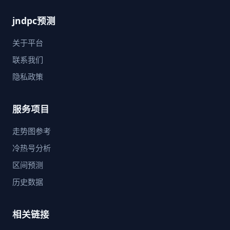
jndpc预测
关于平台
联系我们
隐私政策
服务项目
走势图参考
冷热号分析
区间预测
历史数据
相关链接