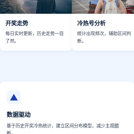
开奖走势
冷热号分析
每日实时更新，历史走势一目
统计出现频次，辅助区间判
了然。
断。
▲
数据驱动
基于历史开奖冷热统计，建立区间分布模型，减少主观臆
断。