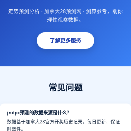
走势预测分析 · 加拿大28预测网 · 测算参考，助你
理性观察数据。
了解更多服务
常见问题
jndpc预测的数据来源是什么？
数据基于加拿大28官方开奖历史记录，每日更新，保证
时效性。