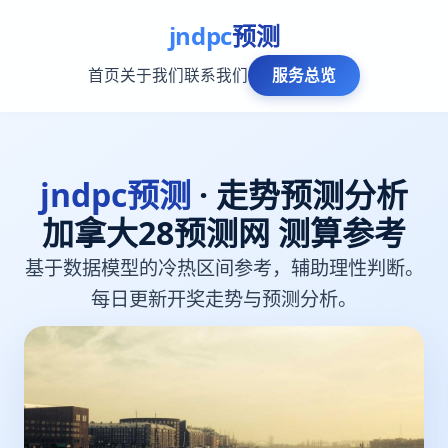
jndpc
预测
首页
关于我们
联系我们
服务总览
jndpc预测
· 走势预测分析
加拿大28预测网 测算参考
基于数据模型的冷热区间参考，辅助理性判断。
每日更新开奖走势与预测分析。