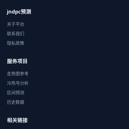
jndpc预测
关于平台
联系我们
隐私政策
服务项目
走势图参考
冷热号分析
区间预测
历史数据
相关链接