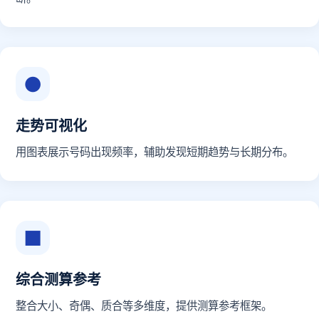
●
走势可视化
用图表展示号码出现频率，辅助发现短期趋势与长期分布。
■
综合测算参考
整合大小、奇偶、质合等多维度，提供测算参考框架。