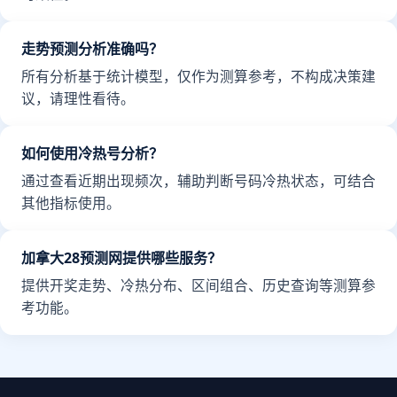
走势预测分析准确吗？
所有分析基于统计模型，仅作为测算参考，不构成决策建
议，请理性看待。
如何使用冷热号分析？
通过查看近期出现频次，辅助判断号码冷热状态，可结合
其他指标使用。
加拿大28预测网提供哪些服务？
提供开奖走势、冷热分布、区间组合、历史查询等测算参
考功能。