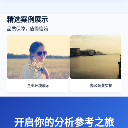
精选案例展示
品质保障，值得信赖
企业环境展示
办公场景实拍
开启你的分析参考之旅