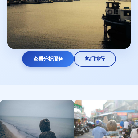
查看分析服务
热门排行