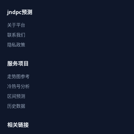
jndpc预测
关于平台
联系我们
隐私政策
服务项目
走势图参考
冷热号分析
区间预测
历史数据
相关链接