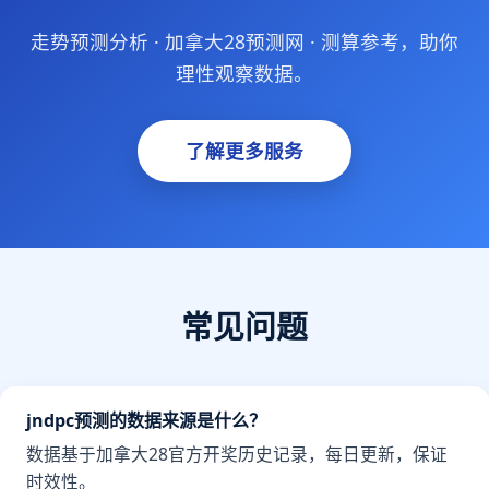
走势预测分析 · 加拿大28预测网 · 测算参考，助你
理性观察数据。
了解更多服务
常见问题
jndpc预测的数据来源是什么？
数据基于加拿大28官方开奖历史记录，每日更新，保证
时效性。