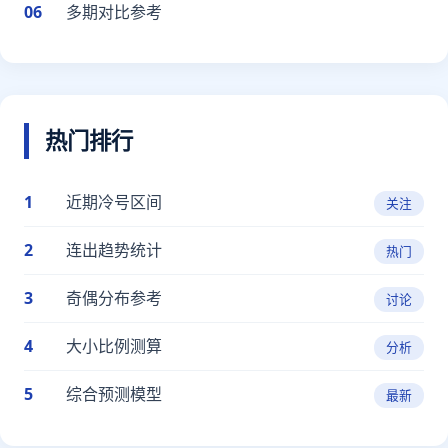
06
多期对比参考
热门排行
1
近期冷号区间
关注
2
连出趋势统计
热门
3
奇偶分布参考
讨论
4
大小比例测算
分析
5
综合预测模型
最新