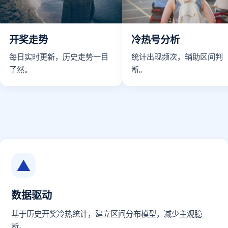
开奖走势
冷热号分析
每日实时更新，历史走势一目
统计出现频次，辅助区间判
了然。
断。
▲
数据驱动
基于历史开奖冷热统计，建立区间分布模型，减少主观臆
断。