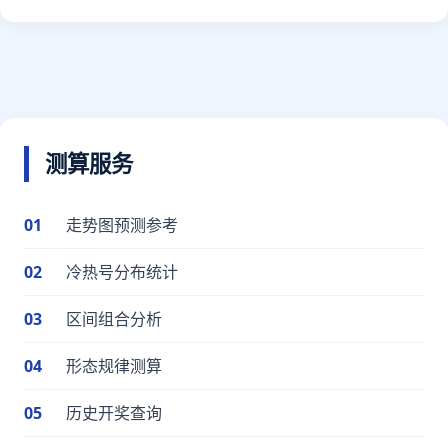
测算服务
01
走势图预测参考
02
冷热号分布统计
03
区间组合分析
04
形态规律测算
05
历史开奖查询