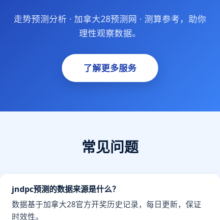
走势预测分析 · 加拿大28预测网 · 测算参考，助你
理性观察数据。
了解更多服务
常见问题
jndpc预测的数据来源是什么？
数据基于加拿大28官方开奖历史记录，每日更新，保证
时效性。