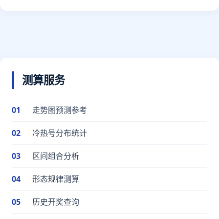
测算服务
01
走势图预测参考
02
冷热号分布统计
03
区间组合分析
04
形态规律测算
05
历史开奖查询