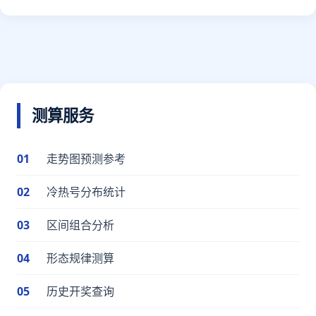
测算服务
01
走势图预测参考
02
冷热号分布统计
03
区间组合分析
04
形态规律测算
05
历史开奖查询