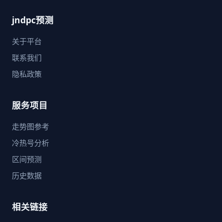
jndpc预测
关于平台
联系我们
隐私政策
服务项目
走势图参考
冷热号分析
区间预测
历史数据
相关链接