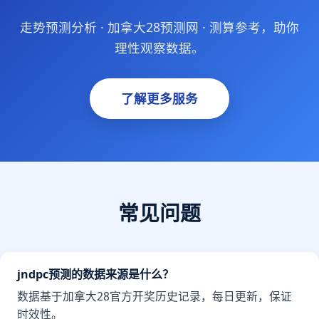
走势预测分析 · 加拿大28预测网 · 测算参考，助你
理性观察数据。
了解更多服务
常见问题
jndpc预测的数据来源是什么？
数据基于加拿大28官方开奖历史记录，每日更新，保证
时效性。