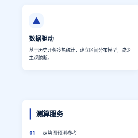
▲
数据驱动
基于历史开奖冷热统计，建立区间分布模型，减少
主观臆断。
测算服务
01
走势图预测参考