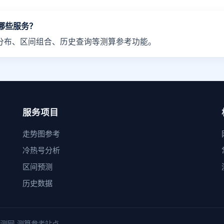
哪些服务？
分布、区间组合、历史查询等测算参考功能。
服务项目
走势图参考
冷热号分析
区间预测
历史数据
28预测网-测算参考站点