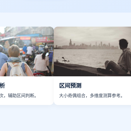
析
区间预测
次，辅助区间判断。
大小奇偶组合，多维度测算参考。