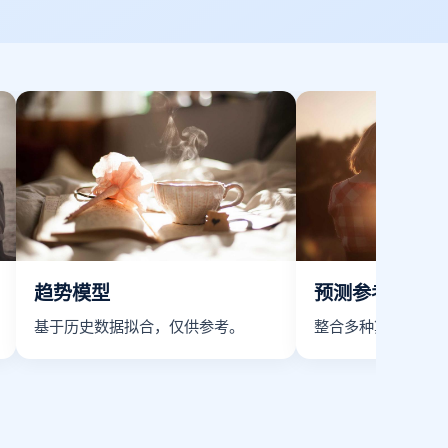
趋势模型
预测参考
基于历史数据拟合，仅供参考。
整合多种算法，提