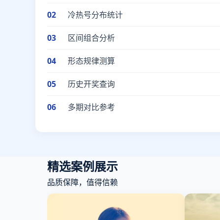
02
冷热号分布统计
03
区间组合分析
04
形态规律测算
05
历史开奖查询
06
多期对比参考
精选案例展示
品质保障，值得信赖