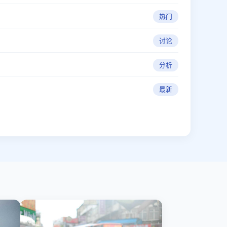
热门
讨论
分析
最新