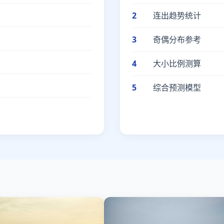
2
连出趋势统计
3
奇偶分布参考
4
大小比例测算
5
综合预测模型