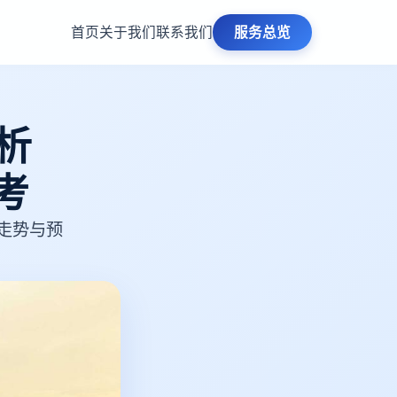
首页
关于我们
联系我们
服务总览
析
考
走势与预