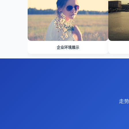
企业环境展示
走势