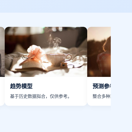
趋势模型
预测参考
基于历史数据拟合，仅供参考。
整合多种算法，提