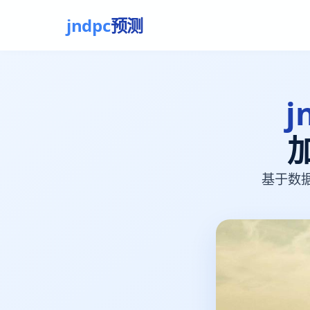
jndpc
预测
j
基于数