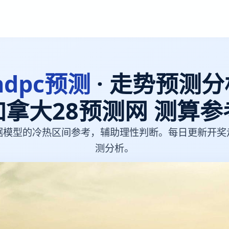
ndpc预测
· 走势预测分
加拿大28预测网 测算参
据模型的冷热区间参考，辅助理性判断。每日更新开奖
测分析。