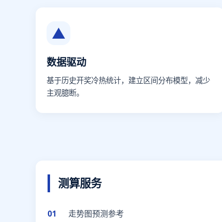
▲
数据驱动
基于历史开奖冷热统计，建立区间分布模型，减少
主观臆断。
测算服务
01
走势图预测参考