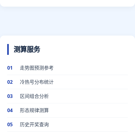
测算服务
01
走势图预测参考
02
冷热号分布统计
03
区间组合分析
04
形态规律测算
05
历史开奖查询