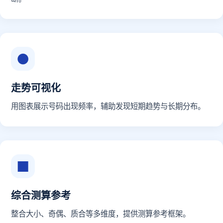
●
走势可视化
用图表展示号码出现频率，辅助发现短期趋势与长期分布。
■
综合测算参考
整合大小、奇偶、质合等多维度，提供测算参考框架。