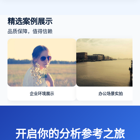
精选案例展示
品质保障，值得信赖
企业环境展示
办公场景实拍
开启你的分析参考之旅