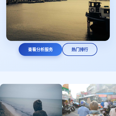
查看分析服务
热门排行