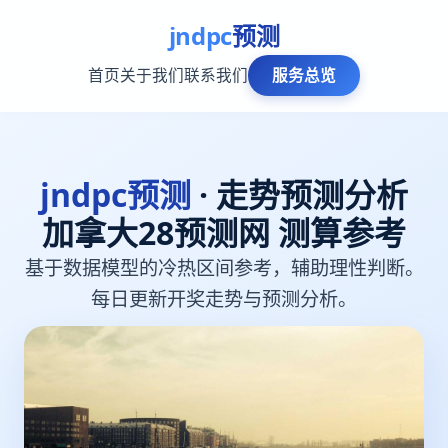
jndpc
预测
首页
关于我们
联系我们
服务总览
jndpc预测
· 走势预测分析
加拿大28预测网 测算参考
基于数据模型的冷热区间参考，辅助理性判断。
每日更新开奖走势与预测分析。