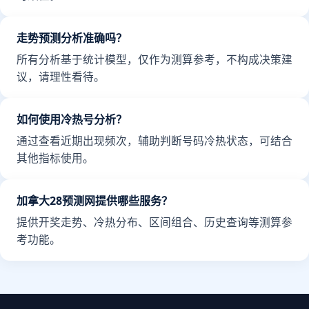
走势预测分析准确吗？
所有分析基于统计模型，仅作为测算参考，不构成决策建
议，请理性看待。
如何使用冷热号分析？
通过查看近期出现频次，辅助判断号码冷热状态，可结合
其他指标使用。
加拿大28预测网提供哪些服务？
提供开奖走势、冷热分布、区间组合、历史查询等测算参
考功能。