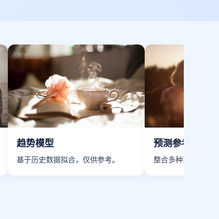
趋势模型
预测参考
基于历史数据拟合，仅供参考。
整合多种算法，提