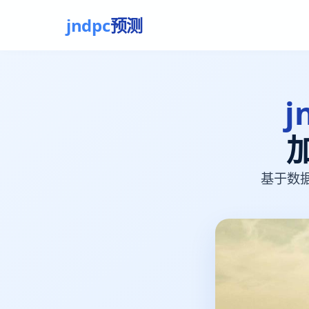
jndpc
预测
j
基于数