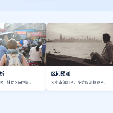
析
区间预测
次，辅助区间判断。
大小奇偶组合，多维度测算参考。