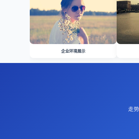
企业环境展示
走势