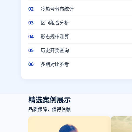
02
冷热号分布统计
03
区间组合分析
04
形态规律测算
05
历史开奖查询
06
多期对比参考
精选案例展示
品质保障，值得信赖