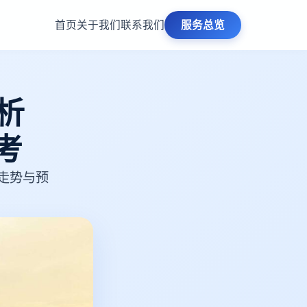
首页
关于我们
联系我们
服务总览
析
考
走势与预