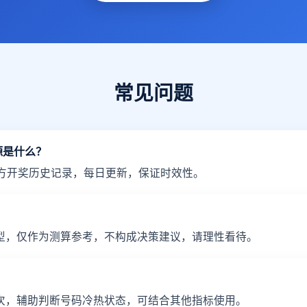
常见问题
源是什么？
官方开奖历史记录，每日更新，保证时效性。
？
型，仅作为测算参考，不构成决策建议，请理性看待。
？
次，辅助判断号码冷热状态，可结合其他指标使用。