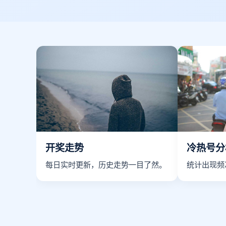
开奖走势
冷热号分
每日实时更新，历史走势一目了然。
统计出现频