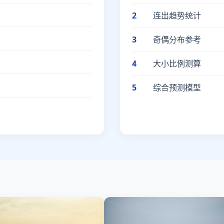
2
连出趋势统计
3
奇偶分布参考
4
大小比例测算
5
综合预测模型