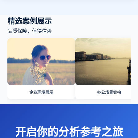
精选案例展示
品质保障，值得信赖
企业环境展示
办公场景实拍
开启你的分析参考之旅