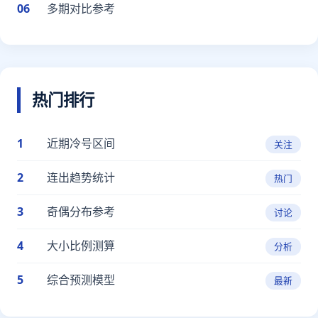
06
多期对比参考
热门排行
1
近期冷号区间
关注
2
连出趋势统计
热门
3
奇偶分布参考
讨论
4
大小比例测算
分析
5
综合预测模型
最新