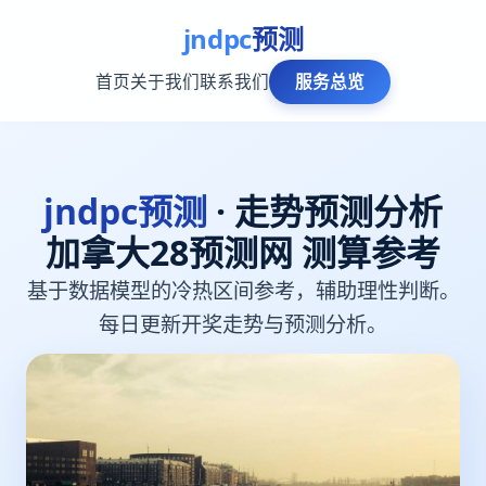
jndpc
预测
首页
关于我们
联系我们
服务总览
jndpc预测
· 走势预测分析
加拿大28预测网 测算参考
基于数据模型的冷热区间参考，辅助理性判断。
每日更新开奖走势与预测分析。