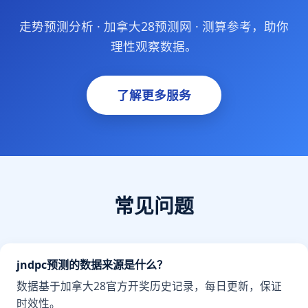
走势预测分析 · 加拿大28预测网 · 测算参考，助你
理性观察数据。
了解更多服务
常见问题
jndpc预测的数据来源是什么？
数据基于加拿大28官方开奖历史记录，每日更新，保证
时效性。