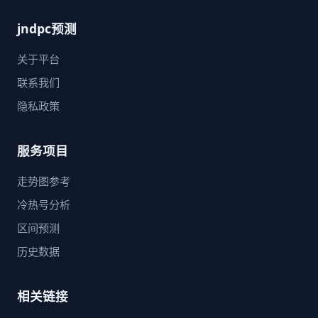
jndpc预测
关于平台
联系我们
隐私政策
服务项目
走势图参考
冷热号分析
区间预测
历史数据
相关链接