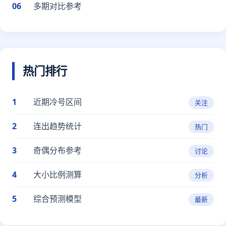
06
多期对比参考
热门排行
1
近期冷号区间
关注
2
连出趋势统计
热门
3
奇偶分布参考
讨论
4
大小比例测算
分析
5
综合预测模型
最新