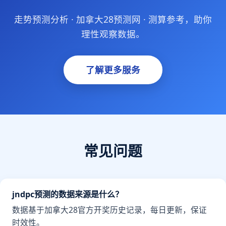
走势预测分析 · 加拿大28预测网 · 测算参考，助你
理性观察数据。
了解更多服务
常见问题
jndpc预测的数据来源是什么？
数据基于加拿大28官方开奖历史记录，每日更新，保证
时效性。