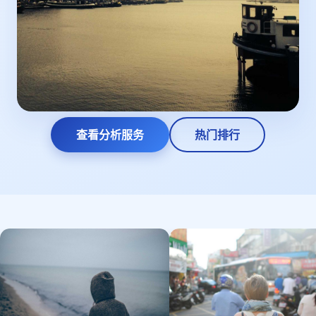
查看分析服务
热门排行