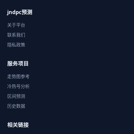
jndpc预测
关于平台
联系我们
隐私政策
服务项目
走势图参考
冷热号分析
区间预测
历史数据
相关链接