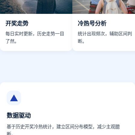
开奖走势
冷热号分析
每日实时更新，历史走势一目
统计出现频次，辅助区间判
了然。
断。
▲
数据驱动
基于历史开奖冷热统计，建立区间分布模型，减少主观臆
断。