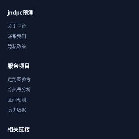
jndpc预测
关于平台
联系我们
隐私政策
服务项目
走势图参考
冷热号分析
区间预测
历史数据
相关链接