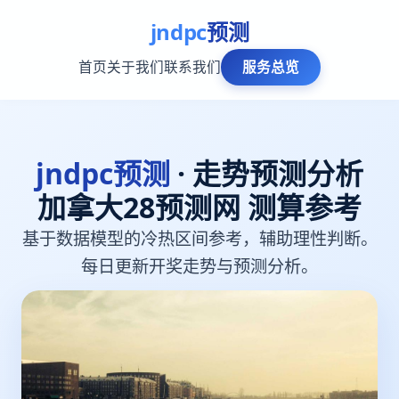
jndpc
预测
首页
关于我们
联系我们
服务总览
jndpc预测
· 走势预测分析
加拿大28预测网 测算参考
基于数据模型的冷热区间参考，辅助理性判断。
每日更新开奖走势与预测分析。