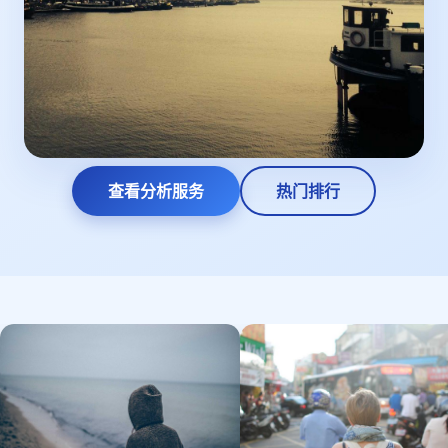
查看分析服务
热门排行