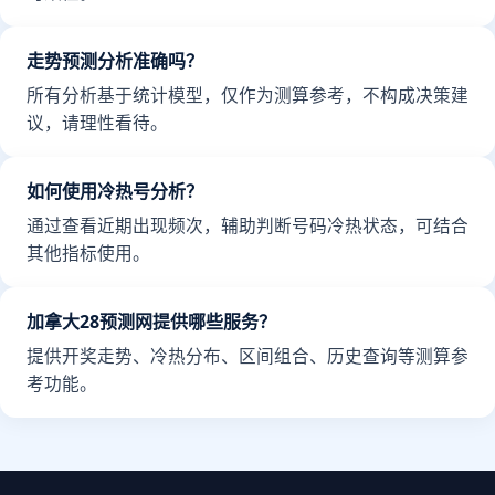
走势预测分析准确吗？
所有分析基于统计模型，仅作为测算参考，不构成决策建
议，请理性看待。
如何使用冷热号分析？
通过查看近期出现频次，辅助判断号码冷热状态，可结合
其他指标使用。
加拿大28预测网提供哪些服务？
提供开奖走势、冷热分布、区间组合、历史查询等测算参
考功能。