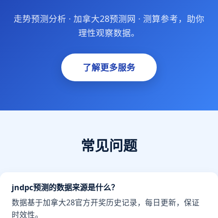
走势预测分析 · 加拿大28预测网 · 测算参考，助你
理性观察数据。
了解更多服务
常见问题
jndpc预测的数据来源是什么？
数据基于加拿大28官方开奖历史记录，每日更新，保证
时效性。