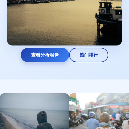
查看分析服务
热门排行