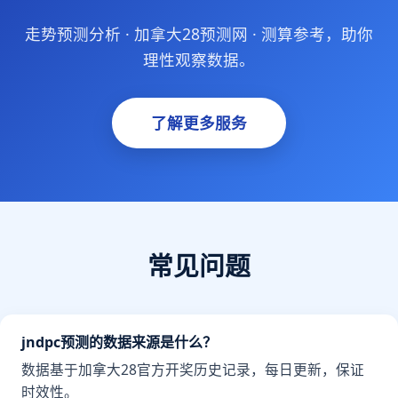
走势预测分析 · 加拿大28预测网 · 测算参考，助你
理性观察数据。
了解更多服务
常见问题
jndpc预测的数据来源是什么？
数据基于加拿大28官方开奖历史记录，每日更新，保证
时效性。