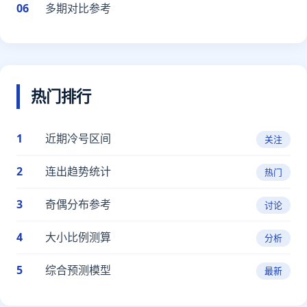
06
多期对比参考
热门排行
1
近期冷号区间
关注
2
连出趋势统计
热门
3
奇偶分布参考
讨论
4
大小比例测算
分析
5
综合预测模型
最新