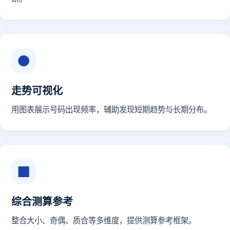
●
走势可视化
用图表展示号码出现频率，辅助发现短期趋势与长期分布。
■
综合测算参考
整合大小、奇偶、质合等多维度，提供测算参考框架。