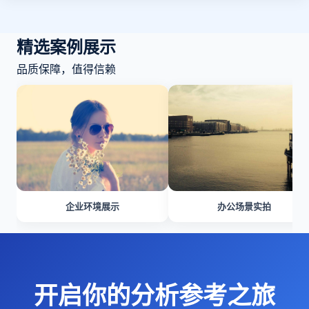
精选案例展示
品质保障，值得信赖
企业环境展示
办公场景实拍
开启你的分析参考之旅