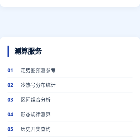
测算服务
01
走势图预测参考
02
冷热号分布统计
03
区间组合分析
04
形态规律测算
05
历史开奖查询