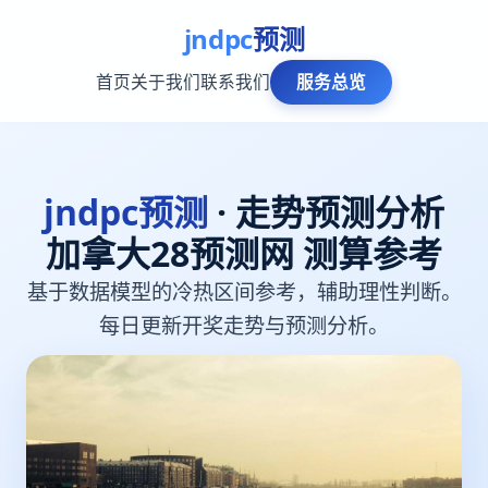
jndpc
预测
首页
关于我们
联系我们
服务总览
jndpc预测
· 走势预测分析
加拿大28预测网 测算参考
基于数据模型的冷热区间参考，辅助理性判断。
每日更新开奖走势与预测分析。