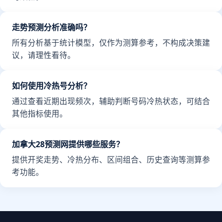
走势预测分析准确吗？
所有分析基于统计模型，仅作为测算参考，不构成决策建
议，请理性看待。
如何使用冷热号分析？
通过查看近期出现频次，辅助判断号码冷热状态，可结合
其他指标使用。
加拿大28预测网提供哪些服务？
提供开奖走势、冷热分布、区间组合、历史查询等测算参
考功能。