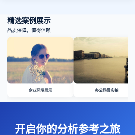
精选案例展示
品质保障，值得信赖
企业环境展示
办公场景实拍
开启你的分析参考之旅