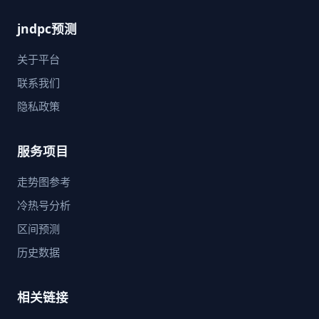
jndpc预测
关于平台
联系我们
隐私政策
服务项目
走势图参考
冷热号分析
区间预测
历史数据
相关链接