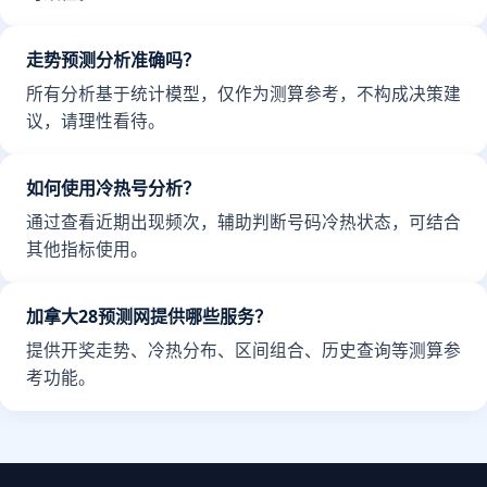
走势预测分析准确吗？
所有分析基于统计模型，仅作为测算参考，不构成决策建
议，请理性看待。
如何使用冷热号分析？
通过查看近期出现频次，辅助判断号码冷热状态，可结合
其他指标使用。
加拿大28预测网提供哪些服务？
提供开奖走势、冷热分布、区间组合、历史查询等测算参
考功能。