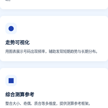
●
走势可视化
用图表展示号码出现频率，辅助发现短期趋势与长期分布。
■
综合测算参考
整合大小、奇偶、质合等多维度，提供测算参考框架。