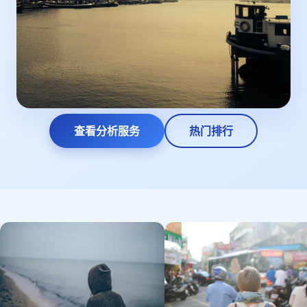
查看分析服务
热门排行