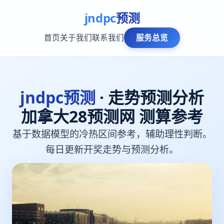
jndpc
预测
首页
关于我们
联系我们
服务总览
jndpc预测
· 走势预测分析
加拿大28预测网 测算参考
基于数据模型的冷热区间参考，辅助理性判断。
每日更新开奖走势与预测分析。