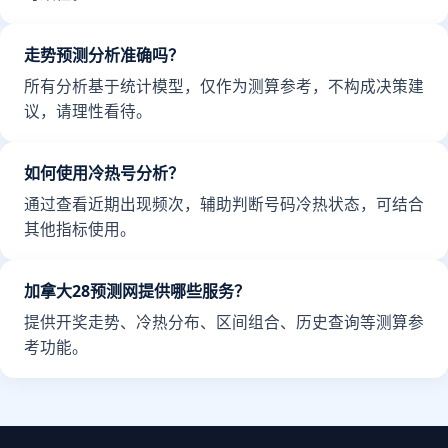
走势预测分析准确吗？
所有分析基于统计模型，仅作为测算参考，不构成决策建
议，请理性看待。
如何使用冷热号分析？
通过查看近期出现频次，辅助判断号码冷热状态，可结合
其他指标使用。
加拿大28预测网提供哪些服务？
提供开奖走势、冷热分布、区间组合、历史查询等测算参
考功能。