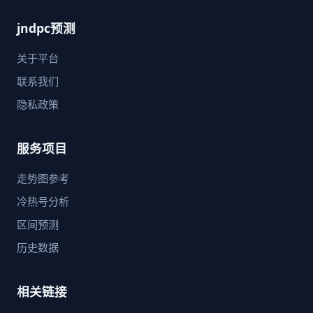
jndpc预测
关于平台
联系我们
隐私政策
服务项目
走势图参考
冷热号分析
区间预测
历史数据
相关链接