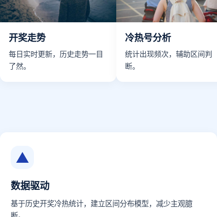
开奖走势
冷热号分析
每日实时更新，历史走势一目
统计出现频次，辅助区间判
了然。
断。
▲
数据驱动
基于历史开奖冷热统计，建立区间分布模型，减少主观臆
断。