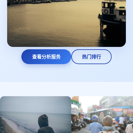
查看分析服务
热门排行