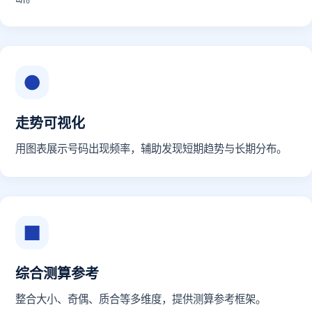
●
走势可视化
用图表展示号码出现频率，辅助发现短期趋势与长期分布。
■
综合测算参考
整合大小、奇偶、质合等多维度，提供测算参考框架。