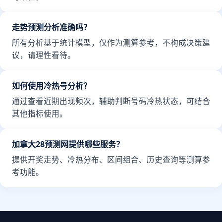
走势预测分析准确吗？
所有分析基于统计模型，仅作为测算参考，不构成决策建
议，请理性看待。
如何使用冷热号分析？
通过查看近期出现频次，辅助判断号码冷热状态，可结合
其他指标使用。
加拿大28预测网提供哪些服务？
提供开奖走势、冷热分布、区间组合、历史查询等测算参
考功能。