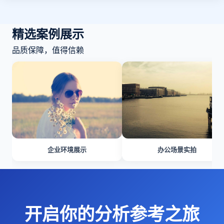
精选案例展示
品质保障，值得信赖
企业环境展示
办公场景实拍
开启你的分析参考之旅