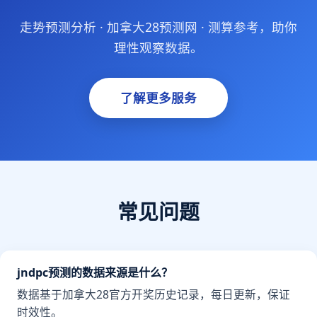
走势预测分析 · 加拿大28预测网 · 测算参考，助你
理性观察数据。
了解更多服务
常见问题
jndpc预测的数据来源是什么？
数据基于加拿大28官方开奖历史记录，每日更新，保证
时效性。