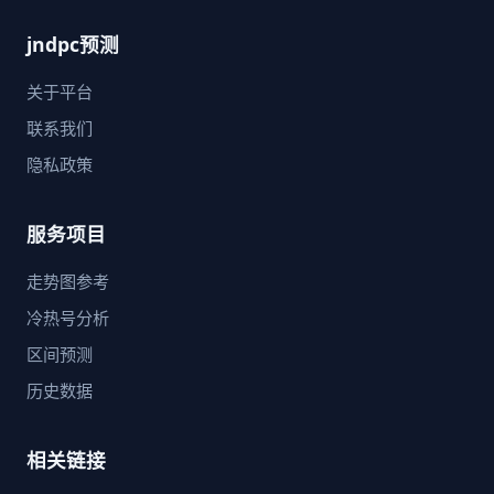
jndpc预测
关于平台
联系我们
隐私政策
服务项目
走势图参考
冷热号分析
区间预测
历史数据
相关链接