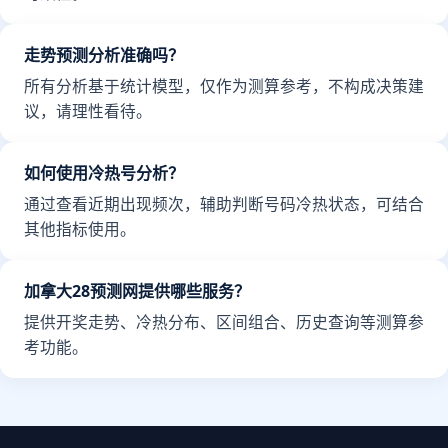
走势预测分析准确吗？
所有分析基于统计模型，仅作为测算参考，不构成决策建
议，请理性看待。
如何使用冷热号分析？
通过查看近期出现频次，辅助判断号码冷热状态，可结合
其他指标使用。
加拿大28预测网提供哪些服务？
提供开奖走势、冷热分布、区间组合、历史查询等测算参
考功能。