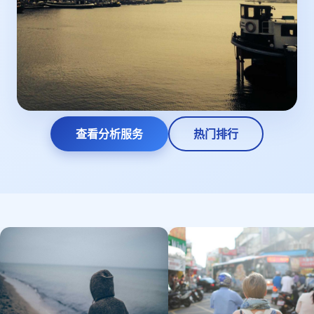
查看分析服务
热门排行