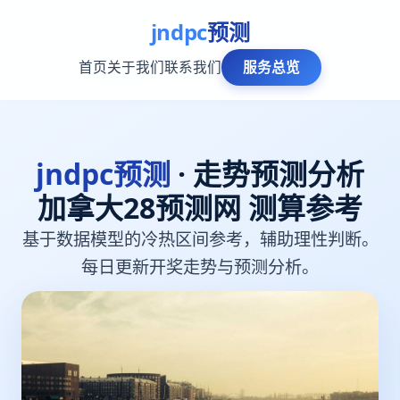
jndpc
预测
首页
关于我们
联系我们
服务总览
jndpc预测
· 走势预测分析
加拿大28预测网 测算参考
基于数据模型的冷热区间参考，辅助理性判断。
每日更新开奖走势与预测分析。