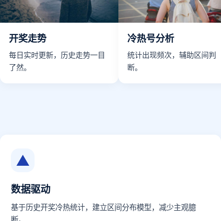
开奖走势
冷热号分析
每日实时更新，历史走势一目
统计出现频次，辅助区间判
了然。
断。
▲
数据驱动
基于历史开奖冷热统计，建立区间分布模型，减少主观臆
断。