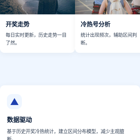
开奖走势
冷热号分析
每日实时更新，历史走势一目
统计出现频次，辅助区间判
了然。
断。
▲
数据驱动
基于历史开奖冷热统计，建立区间分布模型，减少主观臆
断。