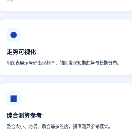
●
走势可视化
用图表展示号码出现频率，辅助发现短期趋势与长期分布。
■
综合测算参考
整合大小、奇偶、质合等多维度，提供测算参考框架。