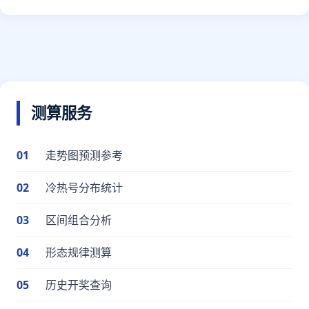
测算服务
01
走势图预测参考
02
冷热号分布统计
03
区间组合分析
04
形态规律测算
05
历史开奖查询