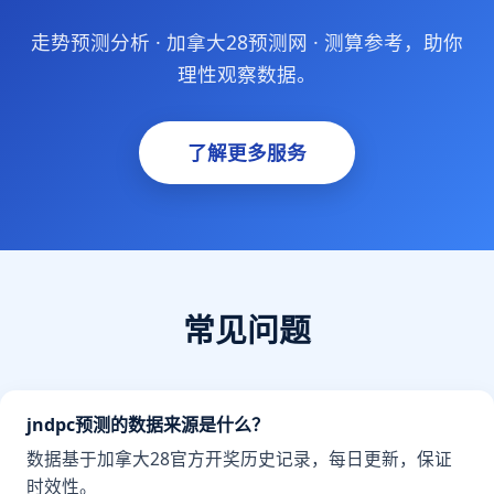
走势预测分析 · 加拿大28预测网 · 测算参考，助你
理性观察数据。
了解更多服务
常见问题
jndpc预测的数据来源是什么？
数据基于加拿大28官方开奖历史记录，每日更新，保证
时效性。