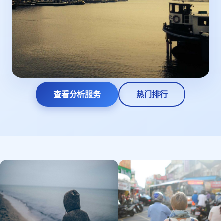
查看分析服务
热门排行