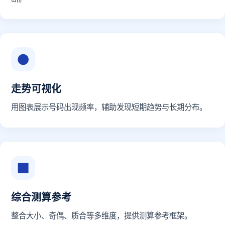
●
走势可视化
用图表展示号码出现频率，辅助发现短期趋势与长期分布。
■
综合测算参考
整合大小、奇偶、质合等多维度，提供测算参考框架。