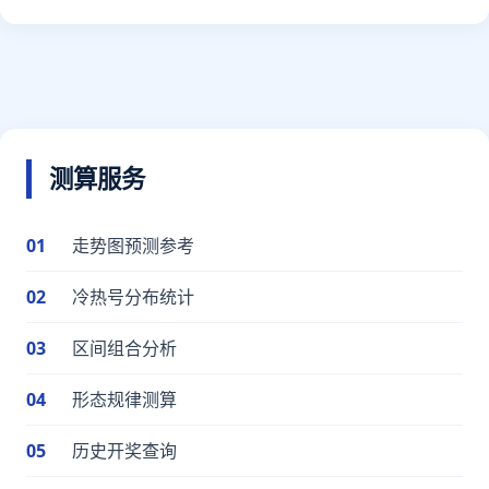
测算服务
01
走势图预测参考
02
冷热号分布统计
03
区间组合分析
04
形态规律测算
05
历史开奖查询