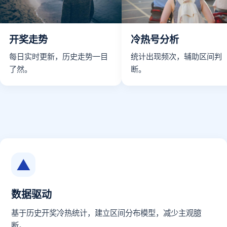
开奖走势
冷热号分析
每日实时更新，历史走势一目
统计出现频次，辅助区间判
了然。
断。
▲
数据驱动
基于历史开奖冷热统计，建立区间分布模型，减少主观臆
断。