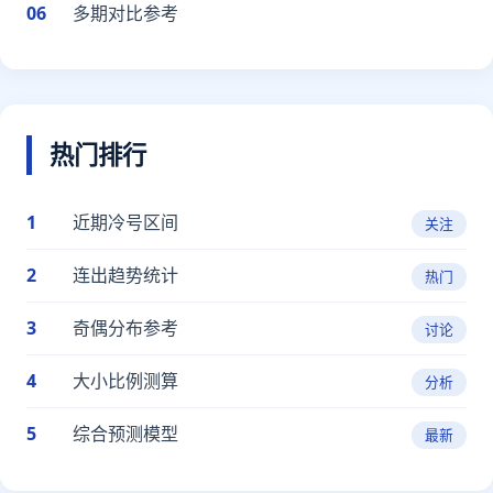
06
多期对比参考
热门排行
1
近期冷号区间
关注
2
连出趋势统计
热门
3
奇偶分布参考
讨论
4
大小比例测算
分析
5
综合预测模型
最新