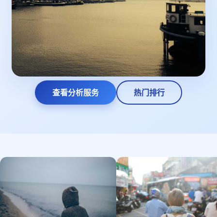
查看分析服务
热门排行