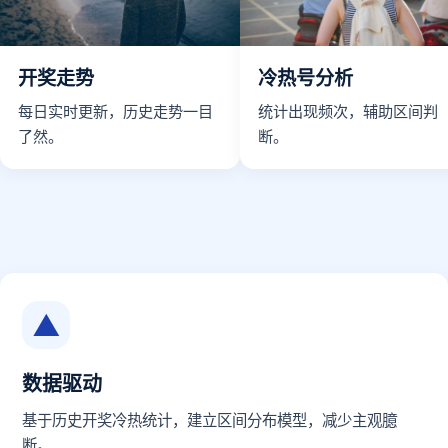
开奖走势
冷热号分析
每日实时更新，历史走势一目
统计出现频次，辅助区间判
了然。
断。
▲
数据驱动
基于历史开奖冷热统计，建立区间分布模型，减少主观臆
断。