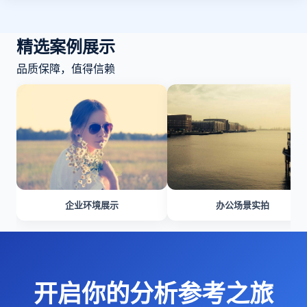
精选案例展示
品质保障，值得信赖
企业环境展示
办公场景实拍
开启你的分析参考之旅