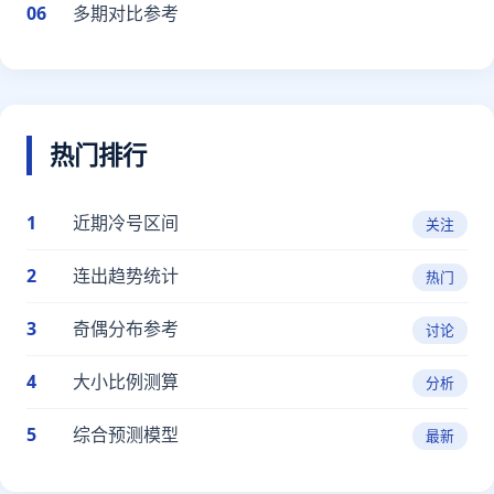
06
多期对比参考
热门排行
1
近期冷号区间
关注
2
连出趋势统计
热门
3
奇偶分布参考
讨论
4
大小比例测算
分析
5
综合预测模型
最新