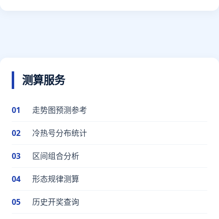
测算服务
01
走势图预测参考
02
冷热号分布统计
03
区间组合分析
04
形态规律测算
05
历史开奖查询