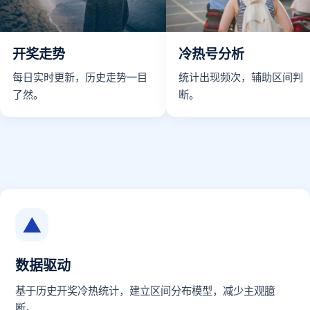
开奖走势
冷热号分析
每日实时更新，历史走势一目
统计出现频次，辅助区间判
了然。
断。
▲
数据驱动
基于历史开奖冷热统计，建立区间分布模型，减少主观臆
断。