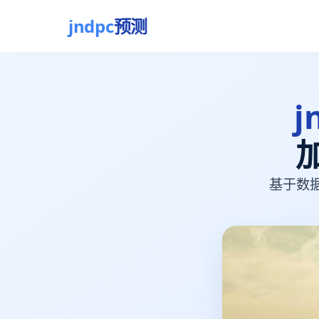
jndpc
预测
j
基于数