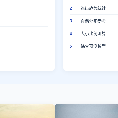
2
连出趋势统计
3
奇偶分布参考
4
大小比例测算
5
综合预测模型