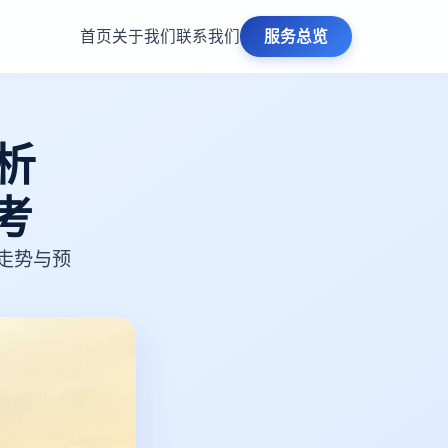
首页
关于我们
联系我们
服务总览
析
考
走势与预