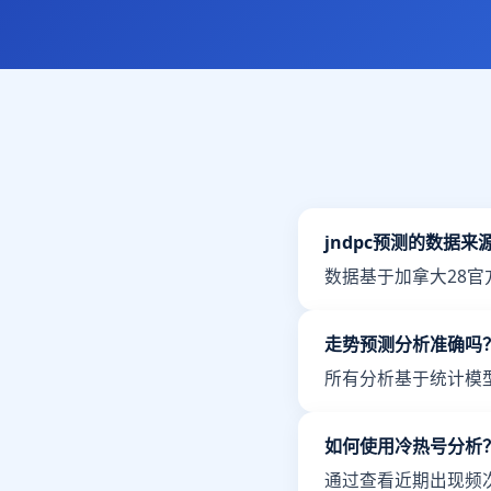
jndpc预测的数据来
数据基于加拿大28
走势预测分析准确吗
所有分析基于统计模
如何使用冷热号分析
通过查看近期出现频