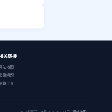
相关链接
网站地图
常见问题
测算工具
ICP备案号ICP备0604019761号
网站地图