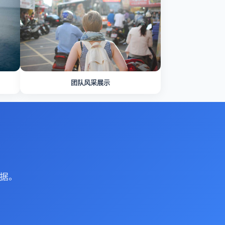
团队风采展示
数据。