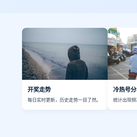
开奖走势
冷热号分
每日实时更新，历史走势一目了然。
统计出现频