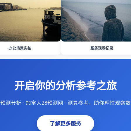
办公场景实拍
服务现场记录
开启你的分析参考之旅
预测分析 · 加拿大28预测网 · 测算参考，助你理性观察
了解更多服务