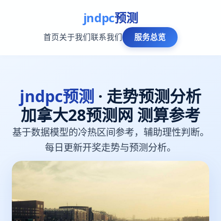
jndpc
预测
首页
关于我们
联系我们
服务总览
jndpc预测
· 走势预测分析
加拿大28预测网 测算参考
基于数据模型的冷热区间参考，辅助理性判断。
每日更新开奖走势与预测分析。