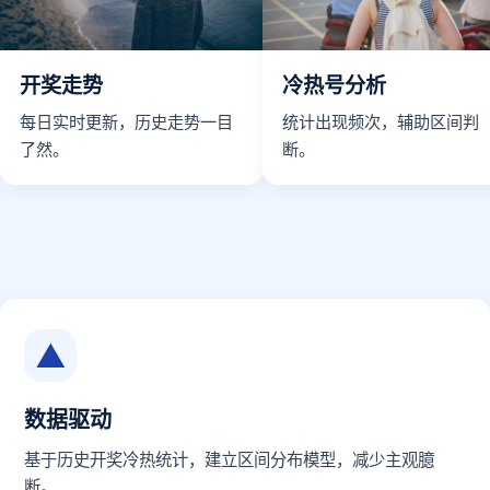
开奖走势
冷热号分析
每日实时更新，历史走势一目
统计出现频次，辅助区间判
了然。
断。
▲
数据驱动
基于历史开奖冷热统计，建立区间分布模型，减少主观臆
断。