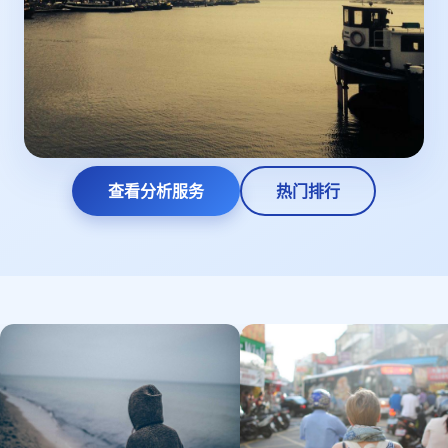
查看分析服务
热门排行