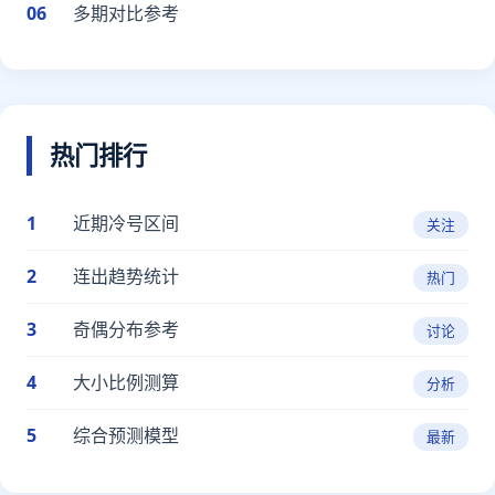
06
多期对比参考
热门排行
1
近期冷号区间
关注
2
连出趋势统计
热门
3
奇偶分布参考
讨论
4
大小比例测算
分析
5
综合预测模型
最新