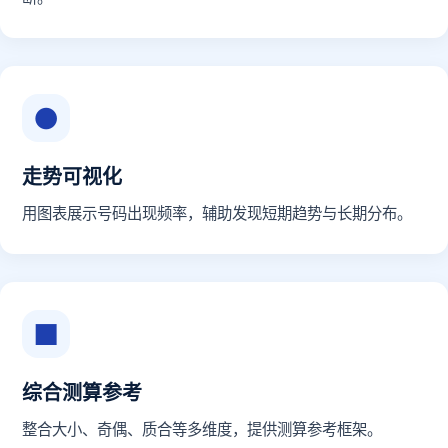
●
走势可视化
用图表展示号码出现频率，辅助发现短期趋势与长期分布。
■
综合测算参考
整合大小、奇偶、质合等多维度，提供测算参考框架。