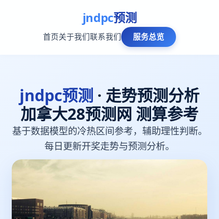
jndpc
预测
首页
关于我们
联系我们
服务总览
jndpc预测
· 走势预测分析
加拿大28预测网 测算参考
基于数据模型的冷热区间参考，辅助理性判断。
每日更新开奖走势与预测分析。