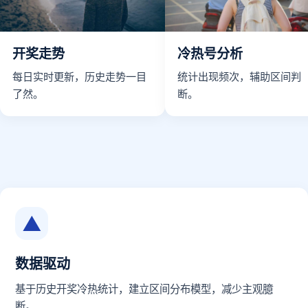
开奖走势
冷热号分析
每日实时更新，历史走势一目
统计出现频次，辅助区间判
了然。
断。
▲
数据驱动
基于历史开奖冷热统计，建立区间分布模型，减少主观臆
断。