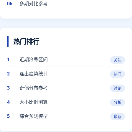
06
多期对比参考
热门排行
1
近期冷号区间
关注
2
连出趋势统计
热门
3
奇偶分布参考
讨论
4
大小比例测算
分析
5
综合预测模型
最新