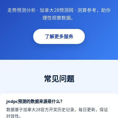
走势预测分析 · 加拿大28预测网 · 测算参考，助你
理性观察数据。
了解更多服务
常见问题
jndpc预测的数据来源是什么？
数据基于加拿大28官方开奖历史记录，每日更新，保证
时效性。