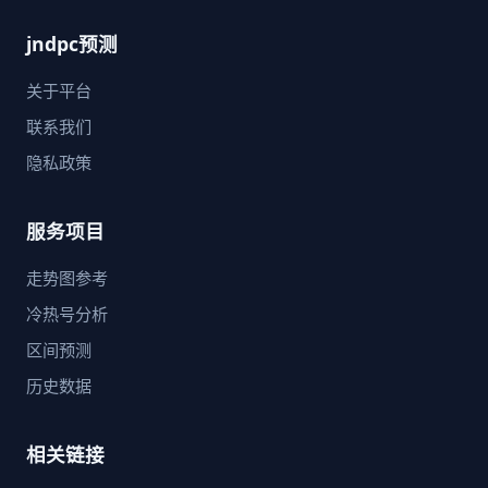
jndpc预测
关于平台
联系我们
隐私政策
服务项目
走势图参考
冷热号分析
区间预测
历史数据
相关链接