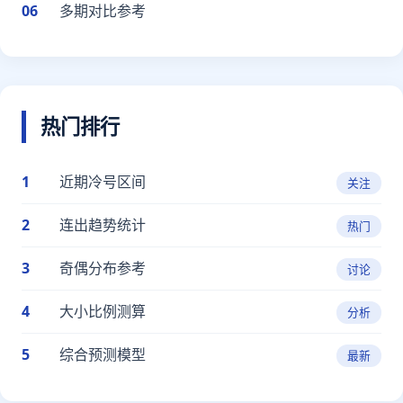
06
多期对比参考
热门排行
1
近期冷号区间
关注
2
连出趋势统计
热门
3
奇偶分布参考
讨论
4
大小比例测算
分析
5
综合预测模型
最新