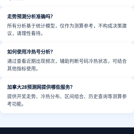
走势预测分析准确吗？
所有分析基于统计模型，仅作为测算参考，不构成决策建
议，请理性看待。
如何使用冷热号分析？
通过查看近期出现频次，辅助判断号码冷热状态，可结合
其他指标使用。
加拿大28预测网提供哪些服务？
提供开奖走势、冷热分布、区间组合、历史查询等测算参
考功能。