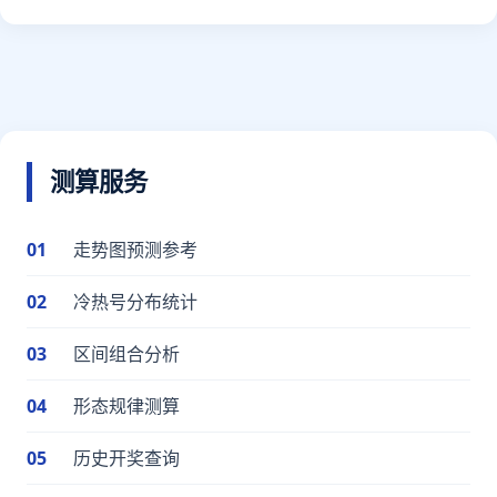
测算服务
01
走势图预测参考
02
冷热号分布统计
03
区间组合分析
04
形态规律测算
05
历史开奖查询