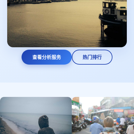
查看分析服务
热门排行