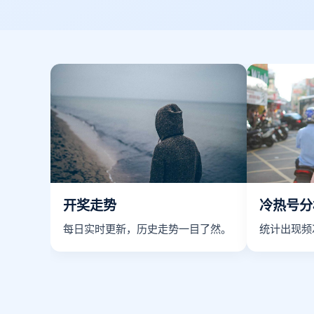
开奖走势
冷热号分
每日实时更新，历史走势一目了然。
统计出现频