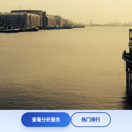
查看分析服务
热门排行