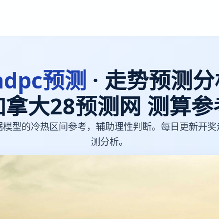
ndpc预测
· 走势预测分
加拿大28预测网 测算参
据模型的冷热区间参考，辅助理性判断。每日更新开奖
测分析。