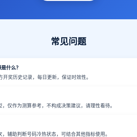
常见问题
源是什么？
官方开奖历史记录，每日更新，保证时效性。
？
型，仅作为测算参考，不构成决策建议，请理性看待。
？
次，辅助判断号码冷热状态，可结合其他指标使用。