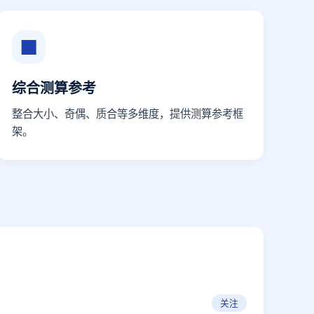
■
综合测算参考
整合大小、奇偶、质合等多维度，提供测算参考框
架。
关注