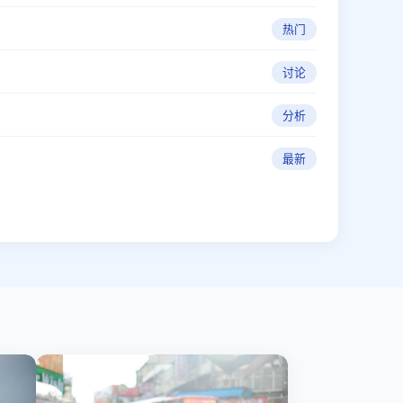
热门
讨论
分析
最新