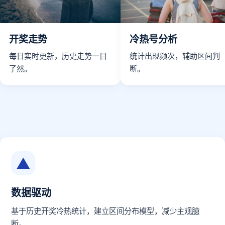
开奖走势
冷热号分析
每日实时更新，历史走势一目
统计出现频次，辅助区间判
了然。
断。
▲
数据驱动
基于历史开奖冷热统计，建立区间分布模型，减少主观臆
断。