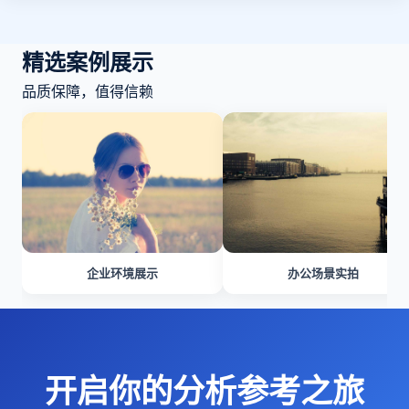
精选案例展示
品质保障，值得信赖
企业环境展示
办公场景实拍
开启你的分析参考之旅