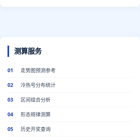
测算服务
01
走势图预测参考
02
冷热号分布统计
03
区间组合分析
04
形态规律测算
05
历史开奖查询