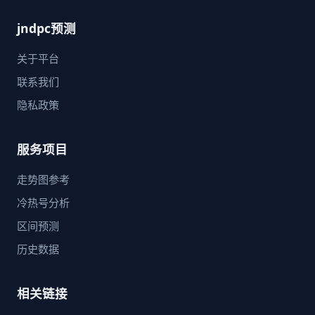
jndpc预测
关于平台
联系我们
隐私政策
服务项目
走势图参考
冷热号分析
区间预测
历史数据
相关链接