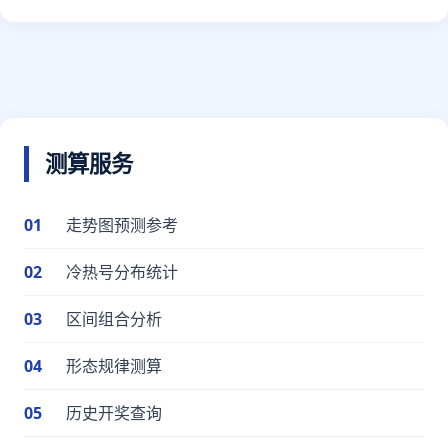
测算服务
01
走势图预测参考
02
冷热号分布统计
03
区间组合分析
04
形态规律测算
05
历史开奖查询