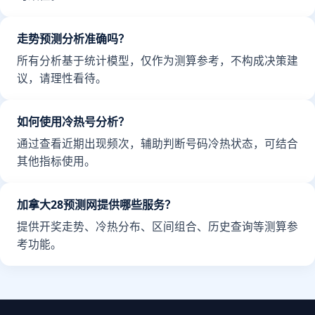
走势预测分析准确吗？
所有分析基于统计模型，仅作为测算参考，不构成决策建
议，请理性看待。
如何使用冷热号分析？
通过查看近期出现频次，辅助判断号码冷热状态，可结合
其他指标使用。
加拿大28预测网提供哪些服务？
提供开奖走势、冷热分布、区间组合、历史查询等测算参
考功能。