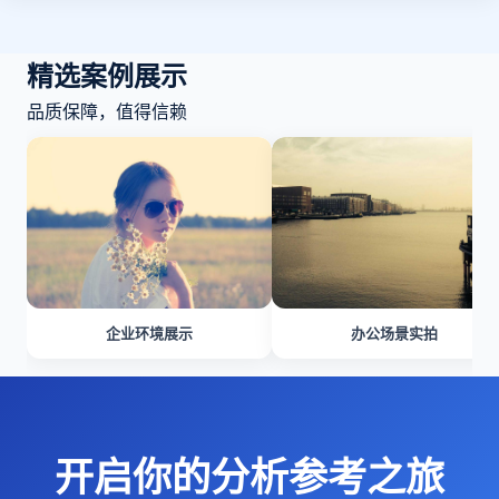
精选案例展示
品质保障，值得信赖
企业环境展示
办公场景实拍
开启你的分析参考之旅