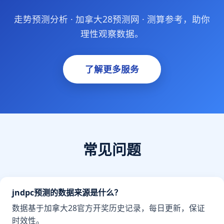
走势预测分析 · 加拿大28预测网 · 测算参考，助你
理性观察数据。
了解更多服务
常见问题
jndpc预测的数据来源是什么？
数据基于加拿大28官方开奖历史记录，每日更新，保证
时效性。