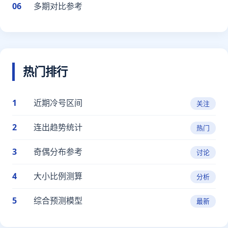
06
多期对比参考
热门排行
1
近期冷号区间
关注
2
连出趋势统计
热门
3
奇偶分布参考
讨论
4
大小比例测算
分析
5
综合预测模型
最新