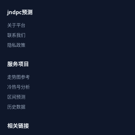
jndpc预测
关于平台
联系我们
隐私政策
服务项目
走势图参考
冷热号分析
区间预测
历史数据
相关链接