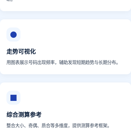
●
走势可视化
用图表展示号码出现频率，辅助发现短期趋势与长期分布。
■
综合测算参考
整合大小、奇偶、质合等多维度，提供测算参考框架。