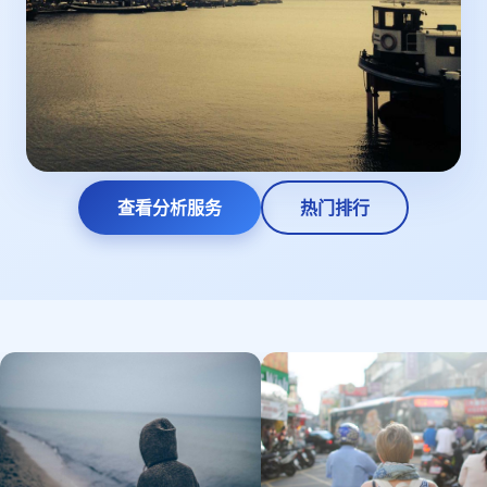
查看分析服务
热门排行