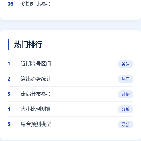
06
多期对比参考
热门排行
1
近期冷号区间
关注
2
连出趋势统计
热门
3
奇偶分布参考
讨论
4
大小比例测算
分析
5
综合预测模型
最新