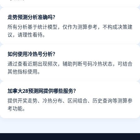
走势预测分析准确吗？
所有分析基于统计模型，仅作为测算参考，不构成决策建
议，请理性看待。
如何使用冷热号分析？
通过查看近期出现频次，辅助判断号码冷热状态，可结合
其他指标使用。
加拿大28预测网提供哪些服务？
提供开奖走势、冷热分布、区间组合、历史查询等测算参
考功能。