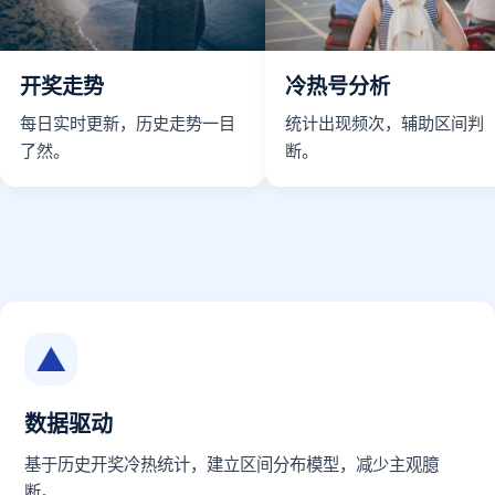
开奖走势
冷热号分析
每日实时更新，历史走势一目
统计出现频次，辅助区间判
了然。
断。
▲
数据驱动
基于历史开奖冷热统计，建立区间分布模型，减少主观臆
断。