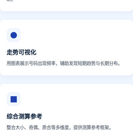
●
走势可视化
用图表展示号码出现频率，辅助发现短期趋势与长期分布。
■
综合测算参考
整合大小、奇偶、质合等多维度，提供测算参考框架。