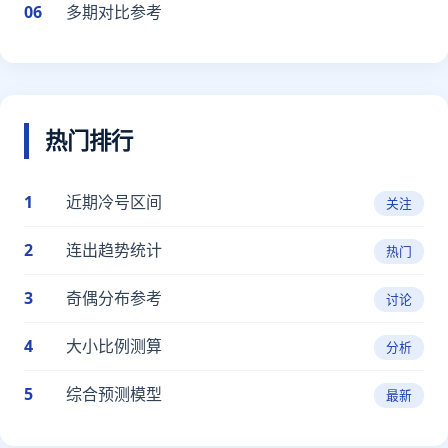
06
多期对比参考
热门排行
1
近期冷号区间
关注
2
连出趋势统计
热门
3
奇偶分布参考
讨论
4
大小比例测算
分析
5
综合预测模型
最新