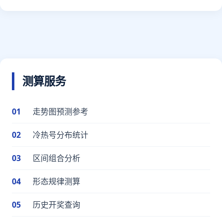
测算服务
01
走势图预测参考
02
冷热号分布统计
03
区间组合分析
04
形态规律测算
05
历史开奖查询