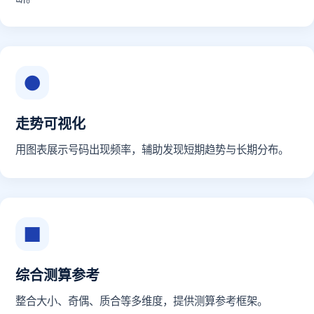
●
走势可视化
用图表展示号码出现频率，辅助发现短期趋势与长期分布。
■
综合测算参考
整合大小、奇偶、质合等多维度，提供测算参考框架。