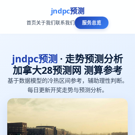
jndpc
预测
首页
关于我们
联系我们
服务总览
jndpc预测
· 走势预测分析
加拿大28预测网 测算参考
基于数据模型的冷热区间参考，辅助理性判断。
每日更新开奖走势与预测分析。