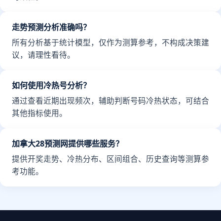
走势预测分析准确吗？
所有分析基于统计模型，仅作为测算参考，不构成决策建
议，请理性看待。
如何使用冷热号分析？
通过查看近期出现频次，辅助判断号码冷热状态，可结合
其他指标使用。
加拿大28预测网提供哪些服务？
提供开奖走势、冷热分布、区间组合、历史查询等测算参
考功能。