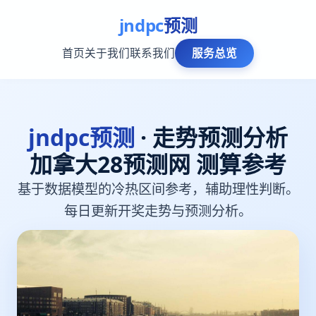
jndpc
预测
首页
关于我们
联系我们
服务总览
jndpc预测
· 走势预测分析
加拿大28预测网 测算参考
基于数据模型的冷热区间参考，辅助理性判断。
每日更新开奖走势与预测分析。