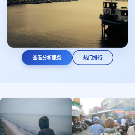
查看分析服务
热门排行