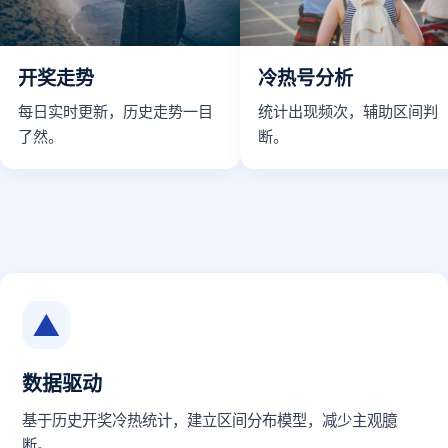
开奖走势
冷热号分析
每日实时更新，历史走势一目
统计出现频次，辅助区间判
了然。
断。
▲
数据驱动
基于历史开奖冷热统计，建立区间分布模型，减少主观臆
断。