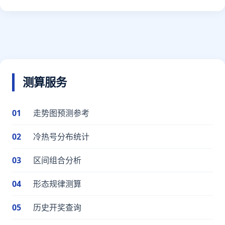
测算服务
01
走势图预测参考
02
冷热号分布统计
03
区间组合分析
04
形态规律测算
05
历史开奖查询