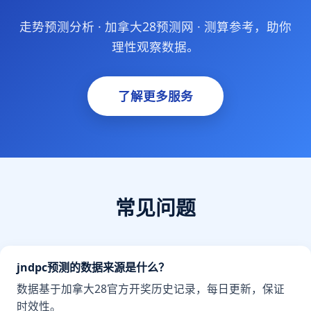
走势预测分析 · 加拿大28预测网 · 测算参考，助你
理性观察数据。
了解更多服务
常见问题
jndpc预测的数据来源是什么？
数据基于加拿大28官方开奖历史记录，每日更新，保证
时效性。