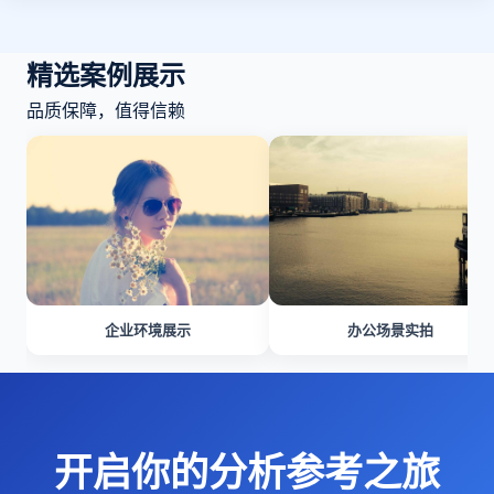
精选案例展示
品质保障，值得信赖
企业环境展示
办公场景实拍
开启你的分析参考之旅