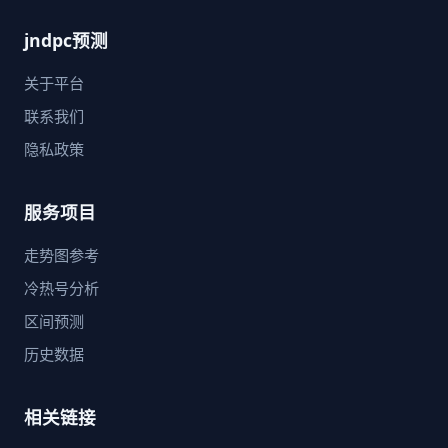
jndpc预测
关于平台
联系我们
隐私政策
服务项目
走势图参考
冷热号分析
区间预测
历史数据
相关链接